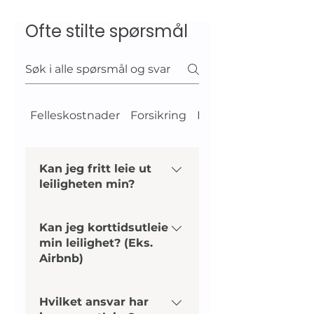
Ofte stilte spørsmål
Felleskostnader
Forsikring
Forkjøpsrett
Kan jeg fritt leie ut
leiligheten min?
Retten til utleie beror på
Kan jeg korttidsutleie
om du eier en eierseksjon
min leilighet? (Eks.
(sameier), en andel eller
Airbnb)
en boligaksjeenhet
(borettslag og
Fra og med 01.01.2020 har
boligaksjeselskap).
Hvilket ansvar har
det kommet nye regler