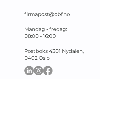
gjelder heller ikke for
slektninger i rett opp- og
firmapost@obf.no
nedstigende linje – det vil
si foreldre, besteforeldre,
Mandag - fredag:
barn og barnebarn. Eiers
08:00 - 16:00
er retten til å bedrive
kortidsutleie begrenset
Postboks 4301 Nydalen,
til 30 dager pr år. Før
0402 Oslo
utleie av hele leiligheten
kan finne sted, skal styret
først godkjenne leietaker.
Eier er ansvarlig for at
leietaker er kjent med
boligselskapets
vedtekter og
husordensregler. Reglene
for borettslag får
tilsvarende anvendelse i