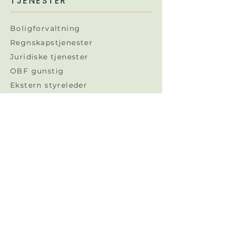
TJENESTER
Boligforvaltning
Regnskapstjenester
Juridiske tjenester​
OBF gunstig
Ekstern styreleder
Naborom
OBF TIPS
Styrearbeid
Forretningsførsel
Regnskap og økonomi
Bærekraft og miljø
Utleie