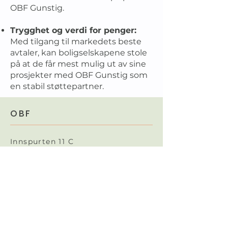
OBF Gunstig.
Trygghet og verdi for penger:
Med tilgang til markedets beste
avtaler, kan boligselskapene stole
på at de får mest mulig ut av sine
prosjekter med OBF Gunstig som
en stabil støttepartner.
OBF
Innspurten 11 C
0663 Oslo
22 12 23 40
firmapost@obf.no