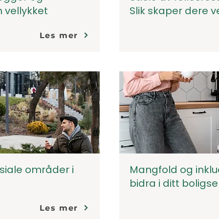
 vellykket
Slik skaper dere v
Les mer
siale områder i
Mangfold og inklud
bidra i ditt boligs
Les mer