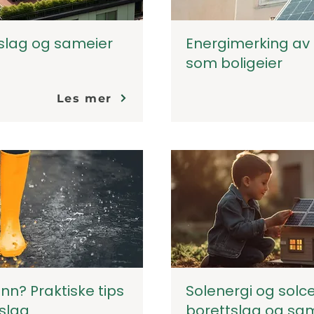
tslag og sameier
Energimerking av 
som boligeier
Les mer
n? Praktiske tips
Solenergi og solce
tslag
borettslag og sam