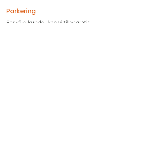
Parkering
For våre kunder kan vi tilby gratis
parkeringsplass.
Dersom du vil benytte deg av
gjesteparkeringen, henvend deg i
resepsjonen ved ankomst.​
I tillegg har vi har mange
sykkelparkeringer utenfor.
OBF
Innspurten 11 C
0663 Oslo
22 12 23 40
firmapost@obf.no