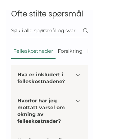
Ofte stilte spørsmål
Felleskostnader
Forsikring
Forkjøpsrett
Hva er inkludert i
felleskostnadene?
Felleskostnadene
Hvorfor har jeg
omfatter alle kostnader
mottatt varsel om
som gjelder
økning av
boligselskapets drift.
felleskostnader?
Felleskostnadene
omfatter blant annet: •
Styret er ansvarlig for