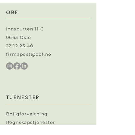
OBF
Innspurten 11 C
0663 Oslo
22 12 23 40
firmapost@obf.no
TJENESTER
Boligforvaltning
Regnskapstjenester
Juridiske tjenester​