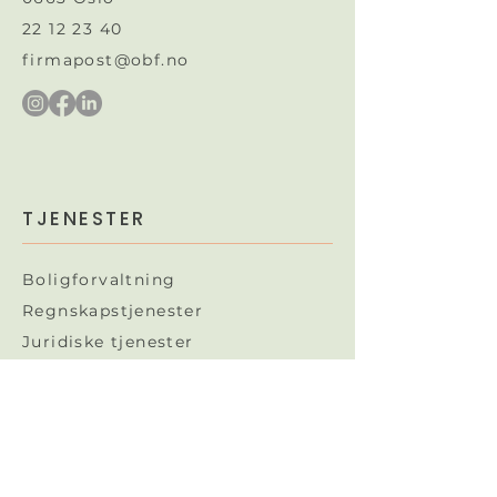
22 12 23 40
firmapost@obf.no
TJENESTER
Boligforvaltning
Regnskapstjenester
Juridiske tjenester​
OBF gunstig
Ekstern styreleder
Naborom