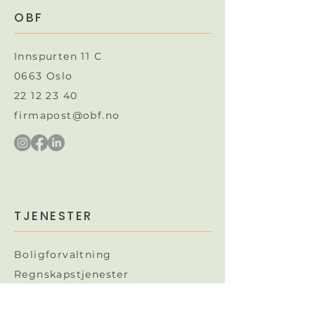
OBF
Innspurten 11 C
0663 Oslo
22 12 23 40
firmapost@obf.no
TJENESTER
Boligforvaltning
Regnskapstjenester
Juridiske tjenester​
OBF gunstig