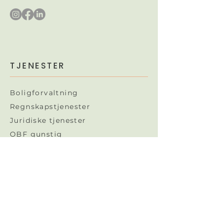
TJENESTER
Boligforvaltning
Regnskapstjenester
Juridiske tjenester​
OBF gunstig
Ekstern styreleder
Naborom
OBF TIPS