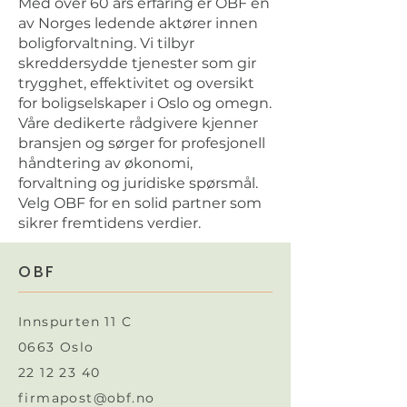
Med over 60 års erfaring er OBF en
av Norges ledende aktører innen
boligforvaltning. Vi tilbyr
skreddersydde tjenester som gir
trygghet, effektivitet og oversikt
for boligselskaper i Oslo og omegn.
Våre dedikerte rådgivere kjenner
bransjen og sørger for profesjonell
håndtering av økonomi,
forvaltning og juridiske spørsmål.
Velg OBF for en solid partner som
sikrer fremtidens verdier.
OBF
Innspurten 11 C
0663 Oslo
22 12 23 40
firmapost@obf.no