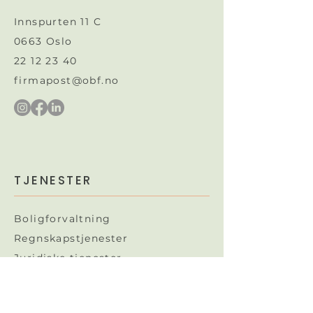
Innspurten 11 C
0663 Oslo
22 12 23 40
firmapost@obf.no
TJENESTER
Boligforvaltning
Regnskapstjenester
Juridiske tjenester​
OBF gunstig
Ekstern styreleder