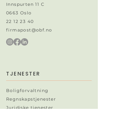
Innspurten 11 C
0663 Oslo
22 12 23 40
firmapost@obf.no
TJENESTER
Boligforvaltning
Regnskapstjenester
Juridiske tjenester​
OBF gunstig
Ekstern styreleder
Naborom