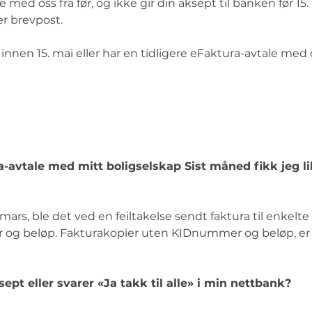
d oss fra før, og ikke gir din aksept til banken før 15. ma
er brevpost.
nen 15. mai eller har en tidligere eFaktura-avtale med os
-avtale med mitt boligselskap Sist måned fikk jeg lik
mars, ble det ved en feiltakelse sendt faktura til enkelte
 og beløp. Fakturakopier uten KIDnummer og beløp, er 
ept eller svarer «Ja takk til alle» i min nettbank?