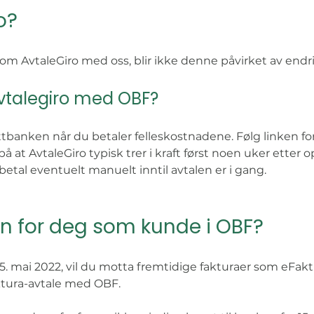
o?
m AvtaleGiro med oss, blir ikke denne påvirket av endring
vtalegiro med OBF? 
ttbanken når du betaler felleskostnadene. Følg linken fo
t AvtaleGiro typisk trer i kraft først noen uker etter 
etal eventuelt manuelt inntil avtalen er i gang.
n for deg som kunde i OBF?
5. mai 2022, vil du motta fremtidige fakturaer som eFakt
aktura-avtale med OBF.