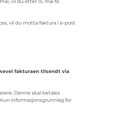
i, vil du etter 15. mai få 
s, vil du motta faktura i e-post 
evel fakturaen tilsendt via 
 eiere. Denne skal betales 
kun informasjonsgrunnlag for 