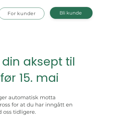
Bli kunde
For kunder
din aksept til
før 15. mai
nger automatisk motta
tross for at du har inngått en
oss tidligere.