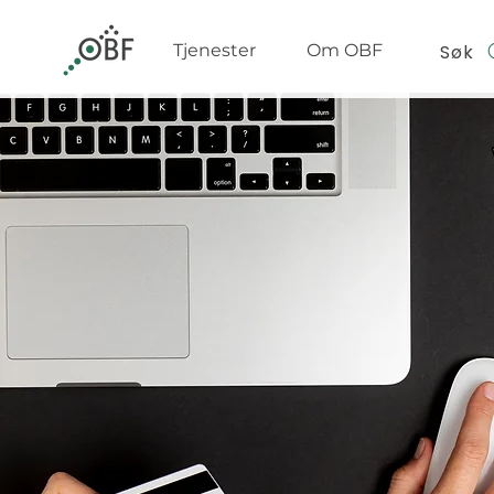
Søk
Tjenester
Om OBF