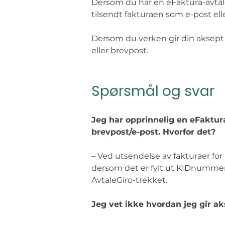
Dersom du har en eFaktura-avtale me
tilsendt fakturaen som e-post ell
Dersom du verken gir din aksept in
eller brevpost. 
Spørsmål og svar
Jeg har opprinnelig en eFaktura
brevpost/e-post. Hvorfor det?
– Ved utsendelse av fakturaer for 
dersom det er fylt ut KIDnummer
AvtaleGiro-trekket. 
Jeg vet ikke hvordan jeg gir aks