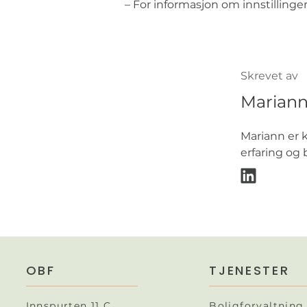
– For informasjon om innstillinger
Skrevet av
Marian
Mariann er 
erfaring og
OBF
TJENESTER
Innspurten 11 C
Boligforvaltning