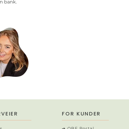
n bank.  
VEIER
FOR KUNDER
s
➔ OBF Portal