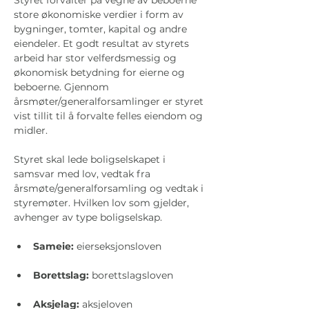
Styret forvalter på vegne av beboerne 
store økonomiske verdier i form av 
bygninger, tomter, kapital og andre 
eiendeler. Et godt resultat av styrets 
arbeid har stor velferdsmessig og 
økonomisk betydning for eierne og 
beboerne. Gjennom 
årsmøter/generalforsamlinger er styret 
vist tillit til å forvalte felles eiendom og 
midler. 
Styret skal lede boligselskapet i 
samsvar med lov, vedtak fra 
årsmøte/generalforsamling og vedtak i 
styremøter. Hvilken lov som gjelder, 
avhenger av type boligselskap. 
Sameie: 
eierseksjonsloven
Borettslag: 
borettslagsloven
Aksjelag:
 aksjeloven