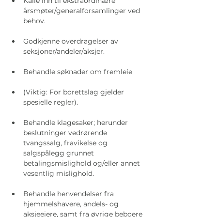
Kalle inn til ekstraordinære 
årsmøter/generalforsamlinger ved 
behov.
Godkjenne overdragelser av 
seksjoner/andeler/aksjer.
Behandle søknader om fremleie
(Viktig: For borettslag gjelder 
spesielle regler).
Behandle klagesaker; herunder 
beslutninger vedrørende 
tvangssalg, fravikelse og 
salgspålegg grunnet 
betalingsmislighold og/eller annet 
vesentlig mislighold.
Behandle henvendelser fra 
hjemmelshavere, andels- og 
aksjeeiere, samt fra øvrige beboere 