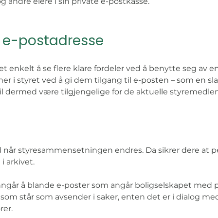
andre eiere i sin private e-postkasse. 
s e-postadresse
et enkelt å se flere klare fordeler ved å benytte seg av 
r i styret ved å gi dem tilgang til e-posten – som en sla
il dermed være tilgjengelige for de aktuelle styremedl
d når styresammensetningen endres. Da sikrer dere at p
i arkivet.
ngår å blande e-poster som angår boligselskapet med priv
 som står som avsender i saker, enten det er i dialog med 
rer.