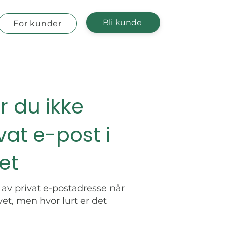
Bli kunde
For kunder
r du ikke
vat e-post i
et
av privat e-postadresse når
vet, men hvor lurt er det