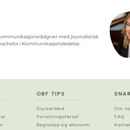
n
kommunikasjonsrådgiver med journalistisk
 bachelor i Kommunikasjonsledelse.
OBF TIPS
SNAR
Styrearbeid
Om os
ter
Forretningsførsel
FAQ
r​
Regnskap og økonomi
Konta