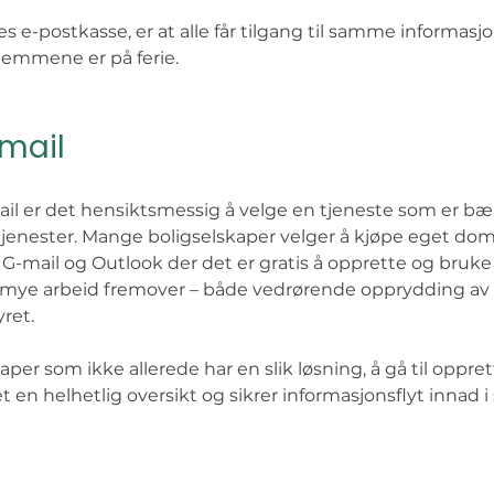
les e-postkasse, er at alle får tilgang til samme informas
emmene er på ferie. 
mail
l er det hensiktsmessig å velge en tjeneste som er bære
jenester. Mange boligselskaper velger å kjøpe eget dome
G-mail og Outlook der det er gratis å opprette og bruke
or mye arbeid fremover – både vedrørende opprydding av 
ret. 
aper som ikke allerede har en slik løsning, å gå til oppret
et en helhetlig oversikt og sikrer informasjonsflyt innad