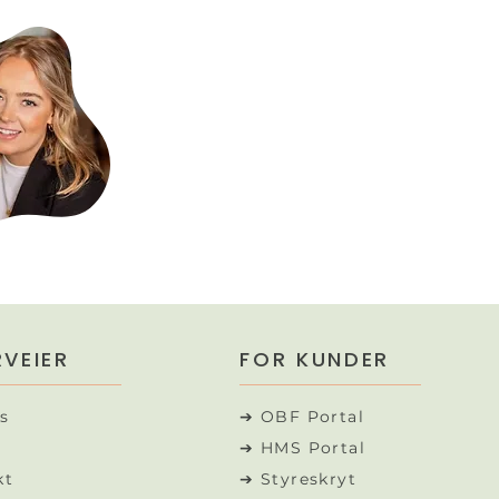
VEIER
FOR KUNDER
s
➔ OBF Portal
➔ HMS Portal
kt
➔ Styreskryt