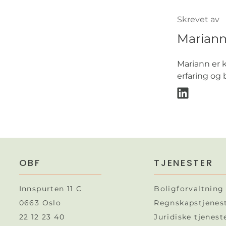
Skrevet av
Marian
Mariann er 
erfaring og
OBF
TJENESTER
Innspurten 11 C
Boligforvaltning
0663 Oslo
Regnskapstjenes
22 12 23 40
Juridiske tjeneste