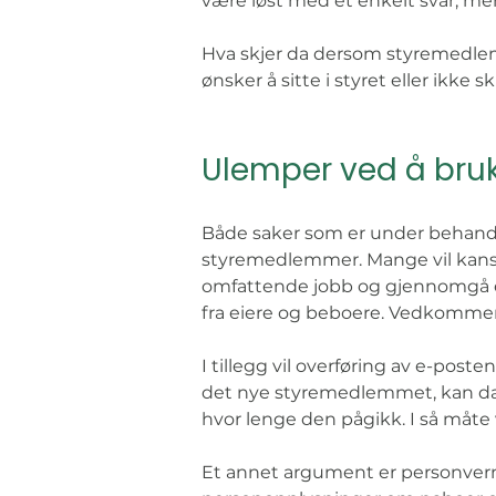
være løst med et enkelt svar, m
Hva skjer da dersom styremedle
ønsker å sitte i styret eller ikke
Ulemper ved å bru
Både saker som er under behandling
styremedlemmer. Mange vil kanskj
omfattende jobb og gjennomgå eg
fra eiere og beboere. Vedkommend
I tillegg vil overføring av e-post
det nye styremedlemmet, kan da v
hvor lenge den pågikk. I så måte 
Et annet argument er personverne