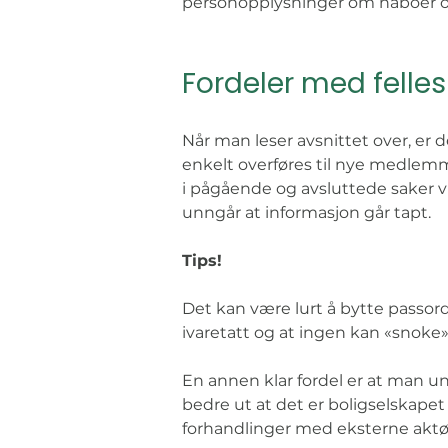
personopplysninger om naboer og 
Fordeler med felle
Når man leser avsnittet over, er d
enkelt overføres til nye medlemme
i pågående og avsluttede saker v
unngår at informasjon går tapt. 
Tips!
Det kan være lurt å bytte passor
ivaretatt og at ingen kan «snoke» 
En annen klar fordel er at man un
bedre ut at det er boligselskapet
forhandlinger med eksterne aktø