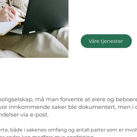
Våre tjenester
boligselskap, må man forvente at eiere og beboere
 hvor innkommende saker ble dokumentert, men i d
elser via e-post.
rte, både i sakenes omfang og antall parter som er invo