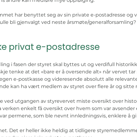
ens andre kan medføre mye oppfølging. 
mmet har benyttet seg av sin private e-postadresse og
 skulle bli gjenvalgt ved neste årsmøte/generalforsamling?
ke privat e-postadresse
 i fasen der styret skal byttes ut og verdifull historikk
e tenke at det «bare er å oversende alt» når vervet tar 
en e-postkasse og videresende absolutt alle relevant
e kan ha vært medlem av styret over flere år og sitte 
ene ved utgangen av styrevervet miste oversikt over histor
erken enkelt få oversikt over hvem som var avsender el
var permene, som ble nevnt innledningsvis, enklere å gi 
t. Det er heller ikke heldig at tidligere styremedlemme