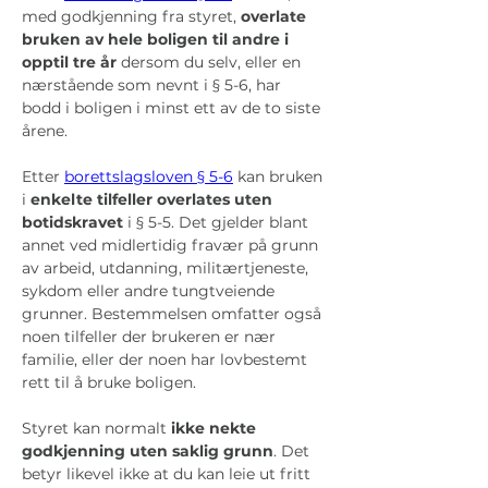
med godkjenning fra styret, 
overlate 
bruken av hele boligen til andre i 
opptil tre år
 dersom du selv, eller en 
nærstående som nevnt i § 5-6, har 
bodd i boligen i minst ett av de to siste 
årene. 
Etter 
borettslagsloven § 5-6
 kan bruken 
i 
enkelte tilfeller overlates uten 
botidskravet
 i § 5-5. Det gjelder blant 
annet ved midlertidig fravær på grunn 
av arbeid, utdanning, militærtjeneste, 
sykdom eller andre tungtveiende 
grunner. Bestemmelsen omfatter også 
noen tilfeller der brukeren er nær 
familie, eller der noen har lovbestemt 
rett til å bruke boligen. 
Styret kan normalt 
ikke nekte 
godkjenning uten saklig grunn
. Det 
betyr likevel ikke at du kan leie ut fritt 