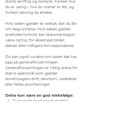
starte skriftlig og konkret. Forklar hva 
du er uenig i, hva du mener er feil, og 
hvilken løsning du ønsker.
Hvis saken gjelder et vedtak, bør du be 
om begrunnelse. Hvis saken gjelder 
praktiske forhold, kan dokumentasjon 
være nyttig, for eksempel bilder, 
datoer eller tidligere korrespondanse.
Du kan også vurdere om saken bør tas 
opp på generalforsamlingen. 
Generalforsamlingen er riktig arena for 
større spørsmål som gjelder 
borettslagets drift, økonomi, vedtekter 
eller felles prioriteringer.
Dette kan være en god rekkefølge:
Ta kontakt med styret skriftlig.
Be om begrunnelse eller avklaring.
Vis til relevante vedtekter eller 
lovbestemmelser.