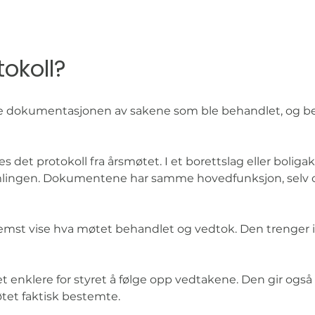
tokoll?
le dokumentasjonen av sakene som ble behandlet, og b
s det protokoll fra årsmøtet. I et borettslag eller boliga
samlingen. Dokumentene har samme hovedfunksjon, selv
fremst vise hva møtet behandlet og vedtok. Den trenger ik
et enklere for styret å følge opp vedtakene. Den gir også 
et faktisk bestemte.