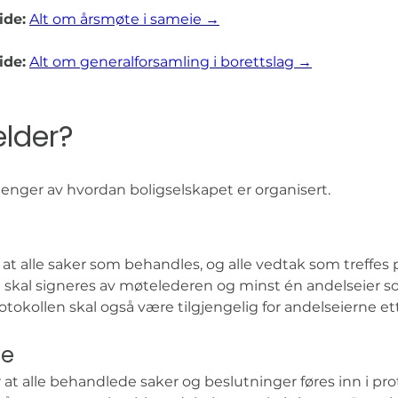
ide:
Alt om årsmøte i sameie →
ide:
Alt om generalforsamling i borettslag →
elder?
henger av hvordan boligselskapet er organisert.
 at alle saker som behandles, og alle vedtak som treffes
en skal signeres av møtelederen og minst én andelseier 
otokollen skal også være tilgjengelig for andelseierne et
ie
 at alle behandlede saker og beslutninger føres inn i pr