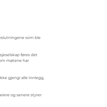
eslutningene som ble 
ksjeselskap føres det 
 om møtene har 
ke gjengi alle innlegg, 
eiere og senere styrer 