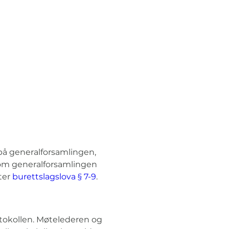
 på generalforsamlingen, 
som generalforsamlingen 
ter 
burettslagslova § 7-9
.
otokollen. Møtelederen og 