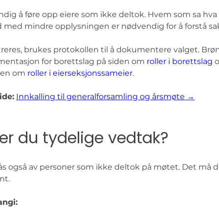
ndig å føre opp eiere som ikke deltok. Hvem som sa hva
d med mindre opplysningen er nødvendig for å forstå sak
istreres, brukes protokollen til å dokumentere valget. B
mentasjon for borettslag på siden om 
roller i borettslag
 
den om 
roller i eierseksjonssameier
.
ide:
Innkalling til generalforsamling og årsmøte →
er du tydelige vedtak?
tås også av personer som ikke deltok på møtet. Det må 
mt.
angi: