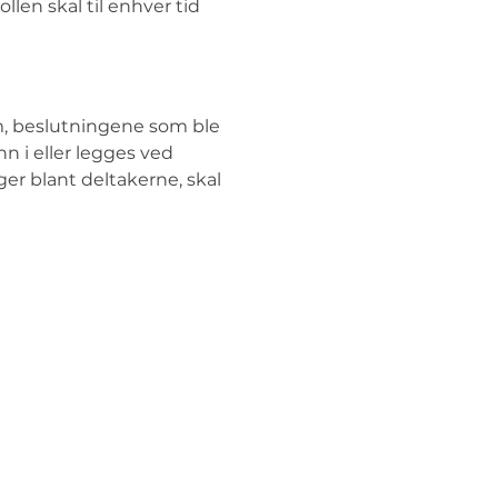
len skal til enhver tid 
m, beslutningene som ble 
n i eller legges ved 
r blant deltakerne, skal 