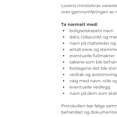
Lovens minstekrav varierer
over gjennomføringen av 
Ta normalt med:
boligselskapets navn
dato, tidspunkt og m
navn på møteleder og 
antall eiere og stemm
eventuelle fullmakter
sakene som ble behan
forslagene det ble ste
vedtak og avstemnings
valg med navn, rolle o
eventuelle vedlegg
navn på dem som skal
Protokollen bør følge samme
behandlet og dokumenter