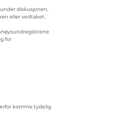
 under diskusjonen, 
en eller vedtaket.
rønnøysundregistrene 
og for 
derfor komme tydelig 