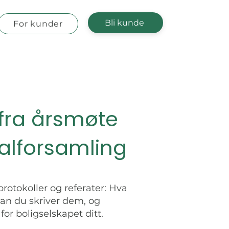
Bli kunde
For kunder
 fra årsmøte
alforsamling
rotokoller og referater: Hva
an du skriver dem, og
 for boligselskapet ditt.