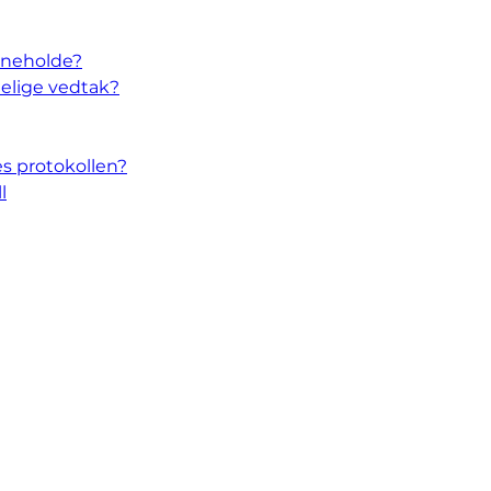
inneholde?
delige vedtak?
es protokollen?
l