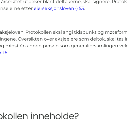
rsmøtet utpeker blant deltakerne, skal signere. Protokol
onseierne etter 
eierseksjonsloven § 53
.
 aksjeloven. Protokollen skal angi tidspunkt og møtefor
ingene. Oversikten over aksjeeiere som deltok, skal tas in
og minst én annen person som generalforsamlingen velge
5-16
.
okollen inneholde?