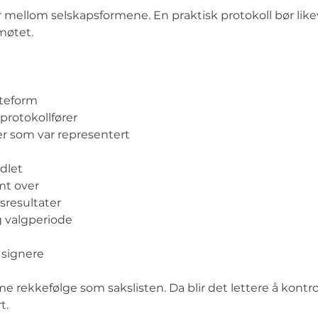
 mellom selskapsformene. En praktisk protokoll bør likeve
møtet.
øteform
protokollfører
er som var representert
dlet
mt over
resultater
g valgperiode
 signere
 rekkefølge som sakslisten. Da blir det lettere å kontrol
t.