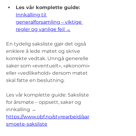
Les vår komplette guide: 
Innkalling til 
generalforsamling – viktige 
regler og vanlige feil →
En tydelig saksliste gjør det også 
enklere å lede møtet og skrive 
korrekte vedtak. Unngå generelle 
saker som «eventuelt», «økonomi» 
eller «vedlikehold» dersom møtet 
skal fatte en beslutning.
Les vår komplette guide: Saksliste 
for årsmøte – oppsett, saker og 
innkalling → 
https://www.obf.no/styrearbeid/aar
smoete-saksliste