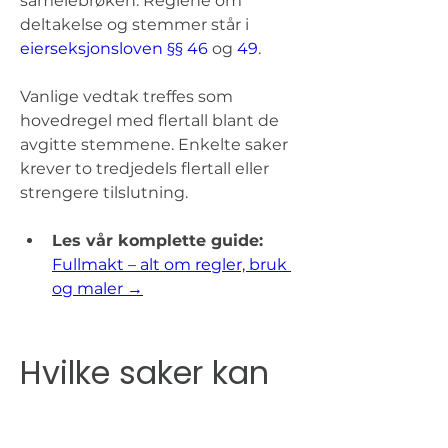
sameiebrøken. Reglene om 
deltakelse og stemmer står i 
eierseksjonsloven §§ 46
 og 
49
.
Vanlige vedtak treffes som 
hovedregel med flertall blant de 
avgitte stemmene. Enkelte saker 
krever to tredjedels flertall eller 
strengere tilslutning.
Les vår komplette guide: 
Fullmakt – alt om regler, bruk 
og maler →
Hvilke saker kan 
behandles på 