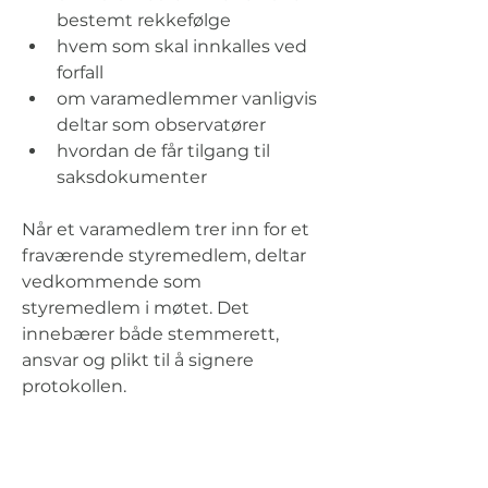
bestemt rekkefølge
hvem som skal innkalles ved 
forfall
om varamedlemmer vanligvis 
deltar som observatører
hvordan de får tilgang til 
saksdokumenter
Når et varamedlem trer inn for et 
fraværende styremedlem, deltar 
vedkommende som 
styremedlem i møtet. Det 
innebærer både stemmerett, 
ansvar og plikt til å signere 
protokollen.
Et varamedlem som bare deltar 
for å følge styrets arbeid, har ikke 