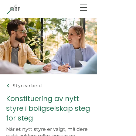
Styrearbeid
Konstituering av nytt
styre i boligselskap steg
for steg
Når et nytt styre er valgt, må dere
raskt avklare roller, ansvar og