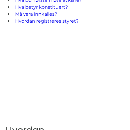
Hva bør første møte avklare?
Hva betyr konstituert?
Må vara innkalles?
Hvordan registreres styret?