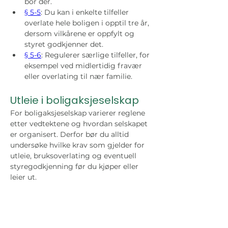
bor der.
§ 5-5
: Du kan i enkelte tilfeller 
overlate hele boligen i opptil tre år, 
dersom vilkårene er oppfylt og 
styret godkjenner det.
§ 5-6
: Regulerer særlige tilfeller, for 
eksempel ved midlertidig fravær 
eller overlating til nær familie.
Utleie i boligaksjeselskap
For boligaksjeselskap varierer reglene 
etter vedtektene og hvordan selskapet 
er organisert. Derfor bør du alltid 
undersøke hvilke krav som gjelder for 
utleie, bruksoverlating og eventuell 
styregodkjenning før du kjøper eller 
leier ut.