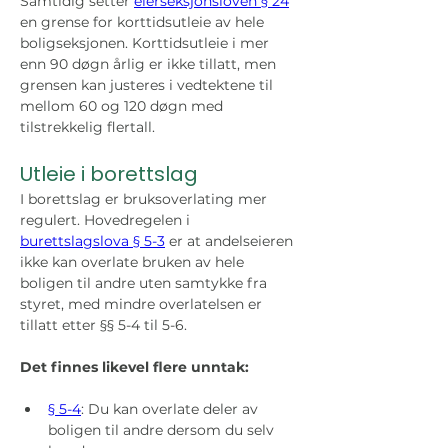
Samtidig setter 
eierseksjonsloven § 24
en grense for korttidsutleie av hele 
boligseksjonen. Korttidsutleie i mer 
enn 90 døgn årlig er ikke tillatt, men 
grensen kan justeres i vedtektene til 
mellom 60 og 120 døgn med 
tilstrekkelig flertall.
Utleie i borettslag
I borettslag er bruksoverlating mer 
regulert. Hovedregelen i 
burettslagslova § 5-3
 er at andelseieren 
ikke kan overlate bruken av hele 
boligen til andre uten samtykke fra 
styret, med mindre overlatelsen er 
tillatt etter §§ 5-4 til 5-6.
Det finnes likevel flere unntak:
§ 5-4
: Du kan overlate deler av 
boligen til andre dersom du selv 