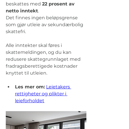
beskattes med 
22 prosent av 
netto inntekt
. 
Det finnes ingen beløpsgrense 
som gjør utleie av sekundærbolig 
skattefri. 
Alle inntekter skal føres i 
skattemeldingen, og du kan 
redusere skattegrunnlaget med 
fradragsberettigede kostnader 
knyttet til utleien.
Les mer om:
Leietakers 
rettigheter og plikter i 
leieforholdet