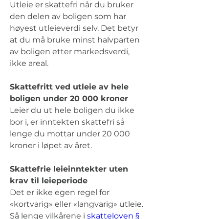
Utleie er skattefri når du bruker 
den delen av boligen som har 
høyest utleieverdi selv. Det betyr 
at du må bruke minst halvparten 
av boligen etter markedsverdi, 
ikke areal. 
Skattefritt ved utleie av hele 
boligen under 20 000 kroner 
Leier du ut hele boligen du ikke 
bor i, er inntekten skattefri så 
lenge du mottar under 20 000 
kroner i løpet av året. 
Skattefrie leieinntekter uten 
krav til leieperiode 
Det er ikke egen regel for 
«kortvarig» eller «langvarig» utleie. 
Så lenge vilkårene i 
skatteloven § 