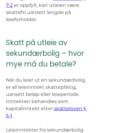
7-2
 er oppfylt, kan utleien være 
skattefri uansett lengde på 
leieforholdet. 
Skatt på utleie av 
sekundærbolig – hvor 
mye må du betale? 
Når du leier ut en sekundærbolig, 
er all leieinntekt skattepliktig, 
uansett beløp eller leieperiode. 
Inntekten behandles som 
kapitalinntekt etter 
skatteloven § 
5-1
. 
Leieinntekter fra sekundærbolig 