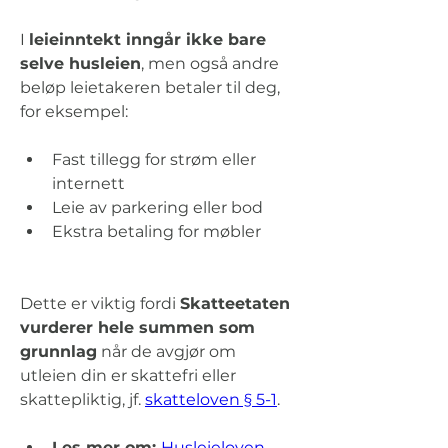
I 
leieinntekt inngår ikke bare 
selve husleien
, men også andre 
beløp leietakeren betaler til deg, 
for eksempel: 
Fast tillegg for strøm eller 
internett 
Leie av parkering eller bod 
Ekstra betaling for møbler 
Dette er viktig fordi 
Skatteetaten 
vurderer hele summen som 
grunnlag
 når de avgjør om 
utleien din er skattefri eller 
skattepliktig, jf. 
skatteloven § 5-1
. 
Les mer om: 
Husleieloven – 